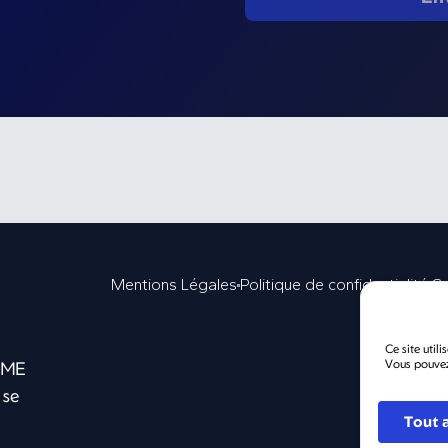
Mentions Légales
Politique de confidentialité
Co
Ce site util
Vous pouvez
 PME
 se
Tout 