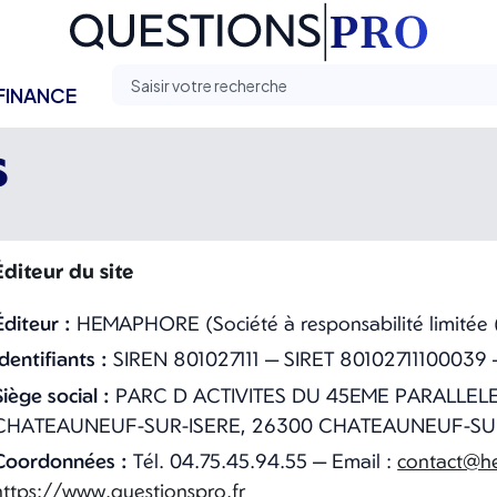
FINANCE
s
Éditeur du site
Éditeur :
HEMAPHORE (Société à responsabilité limitée (s
Identifiants :
SIREN 801027111 — SIRET 80102711100039
Siège social :
PARC D ACTIVITES DU 45EME PARALLELE
CHATEAUNEUF-SUR-ISERE, 26300 CHATEAUNEUF-SU
Coordonnées :
Tél. 04.75.45.94.55 — Email :
contact@h
https://www.questionspro.fr